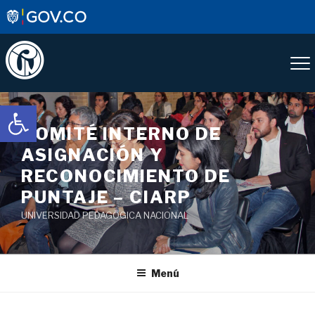
Saltar
Abrir barra de herramientas
al
COMITÉ INTERNO DE
contenido
ASIGNACIÓN Y
RECONOCIMIENTO DE
PUNTAJE – CIARP
UNIVERSIDAD PEDAGÓGICA NACIONAL
Menú