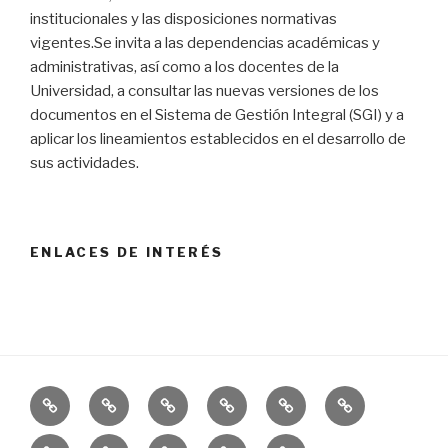
institucionales y las disposiciones normativas
vigentes.Se invita a las dependencias académicas y
administrativas, así como a los docentes de la
Universidad, a consultar las nuevas versiones de los
documentos en el Sistema de Gestión Integral (SGI) y a
aplicar los lineamientos establecidos en el desarrollo de
sus actividades.
ENLACES DE INTERÉS
Inicio
CIARP
Actas
Formatos
Procedimientos
Normatividad
Cronogramas
Protocolos
Preguntas