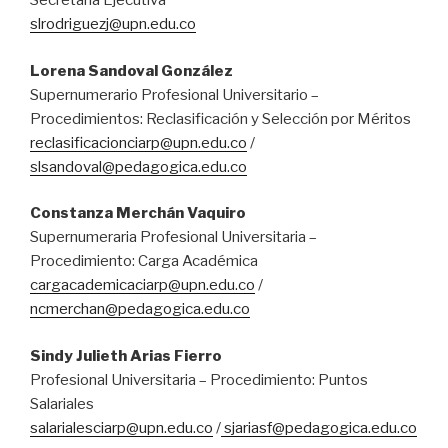
Secretaria Ejecutiva
slrodriguezj@upn.edu.co
Lorena Sandoval González
Supernumerario Profesional Universitario –
Procedimientos: Reclasificación y Selección por Méritos
reclasificacionciarp@upn.edu.co
/
slsandoval@pedagogica.edu.co
Constanza Merchán Vaquiro
Supernumeraria Profesional Universitaria –
Procedimiento: Carga Académica
cargacademicaciarp@upn.edu.co
/
ncmerchan@pedagogica.edu.co
Sindy Julieth Arias Fierro
Profesional Universitaria – Procedimiento: Puntos
Salariales
salarialesciarp@upn.edu.co
/
sjariasf@pedagogica.edu.co