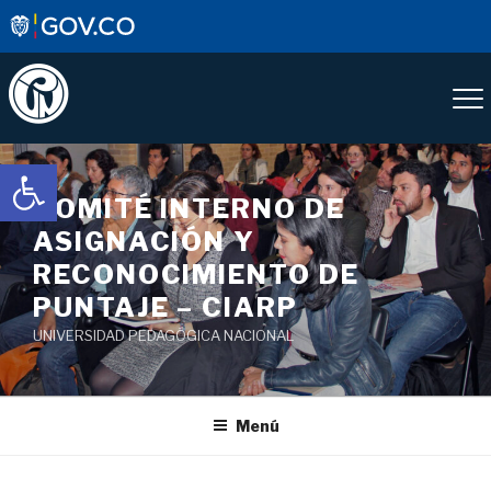
Saltar
Abrir barra de herramientas
al
COMITÉ INTERNO DE
contenido
ASIGNACIÓN Y
RECONOCIMIENTO DE
PUNTAJE – CIARP
UNIVERSIDAD PEDAGÓGICA NACIONAL
Menú