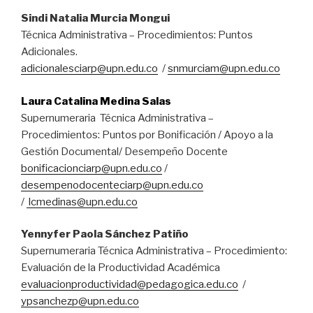
Sindi Natalia Murcia Mongui
Técnica Administrativa – Procedimientos: Puntos
Adicionales.
adicionalesciarp@upn.edu.co
/
snmurciam@upn.edu.co
Laura Catalina Medina Salas
Supernumeraria Técnica Administrativa –
Procedimientos: Puntos por Bonificación / Apoyo a la
Gestión Documental/ Desempeño Docente
bonificacionciarp@upn.edu.co
/
desempenodocenteciarp@upn.edu.co
/
lcmedinas@upn.edu.co
Yennyfer Paola Sánchez Patiño
Supernumeraria Técnica Administrativa – Procedimiento:
Evaluación de la Productividad Académica
evaluacionproductividad@pedagogica.edu.co
/
ypsanchezp@upn.edu.co