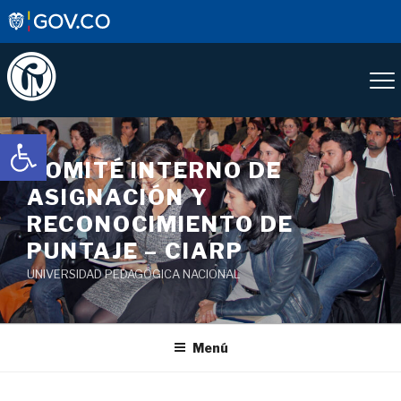
Saltar
Abrir barra de herramientas
al
COMITÉ INTERNO DE
contenido
ASIGNACIÓN Y
RECONOCIMIENTO DE
PUNTAJE – CIARP
UNIVERSIDAD PEDAGÓGICA NACIONAL
Menú